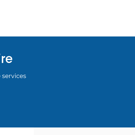
ire
 services