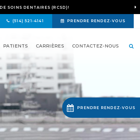
DE SOINS DENTAIRES (RCSD)!
S CONTACTER
(514) 521-4141
PRENDRE RENDEZ-VOUS
Ou
PATIENTS
CARRIÈRES
CONTACTEZ-NOUS
PRENDRE RENDEZ-VOUS