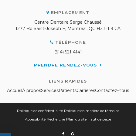
EMPLACEMENT
Centre Dentaire Serge Chaussé
1277 Bd Saint-Joseph E
Montréal
QC
H2J 1L9
CA
TÉLÉPHONE
(514) 521-4141
PRENDRE RENDEZ-VOUS
LIENS RAPIDES
Accueil
À propos
Services
Patients
Carrières
Contactez-nous
Politique de confidentialité
Politique en matière de témoins
Accessibilité
Recherche
Plan du site
Haut de page